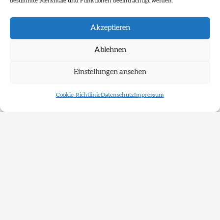
bestimmte Merkmale und Funktionen beeinträchtigt werden.
Akzeptieren
Ablehnen
Einstellungen ansehen
Cookie-Richtlinie
Datenschutz
Impressum
Wettbewerb
Kunst im öffentlichen Raum
Interdisziplinärer
Ideenwettbewerb RRX