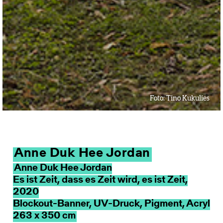
Foto:
Tino Kukulies
Anne Duk Hee Jordan
Anne Duk Hee Jordan
Es ist Zeit, dass es Zeit wird, es ist Zeit,
2020
Blockout-Banner, UV-Druck, Pigment, Acryl
263 x 350 cm