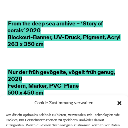
From the deep sea archive – ‘Story of
corals’ 2020
Blockout-Banner, UV-Druck, Pigment, Acryl
263 x 350 cm
Nur der früh gevögelte, vögelt früh genug,
2020
Federn, Marker, PVC-Plane
500 x 450 cm
Cookie-Zustimmung verwalten
Um dir ein optimales Erlebnis zu bieten, verwenden wir Technologien wie
Cookies, um Geräteinformationen zu speichern und/oder darauf
Scroll down for the English version
zuzugreifen. Wenn du diesen Technologien zustimmst, können wir Daten