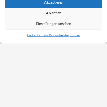
Akzeptieren
Ablehnen
Einstellungen ansehen
Wettbewerb
Cookie-Richtlinie
Datenschutz
Impressum
kunst_am_bau
XR-Wettbewerb