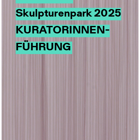
Skulpturen­park 2025
KURATO­RINNEN­
FÜHRUNG