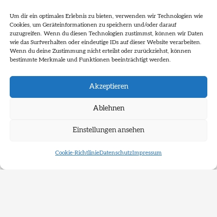
Um Anmeldung wird gebeten unter:
Um dir ein optimales Erlebnis zu bieten, verwenden wir Technologien wie
skulpturenparkduesseldorf@gmail.com
Cookies, um Geräteinformationen zu speichern und/oder darauf
zuzugreifen. Wenn du diesen Technologien zustimmst, können wir Daten
wie das Surfverhalten oder eindeutige IDs auf dieser Website verarbeiten.
kostenfrei
Wenn du deine Zustimmung nicht erteilst oder zurückziehst, können
bestimmte Merkmale und Funktionen beeinträchtigt werden.
Treffpunkt: Haupteingang zum Park
Akzeptieren
Lohauser Dorfstraße 51
40474 Düsseldorf
Ablehnen
Einstellungen ansehen
Cookie-Richtlinie
Datenschutz
Impressum