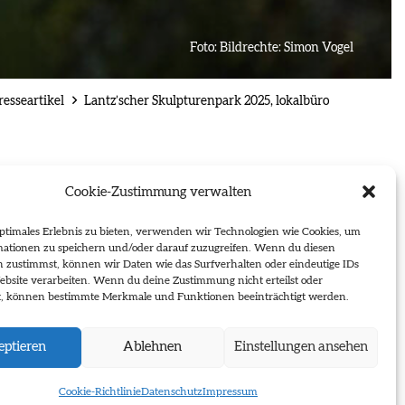
Foto:
Bildrechte: Simon Vogel
resseartikel
Lantz’scher Skulpturenpark 2025, lokalbüro
2025 berichtet
Cookie-Zustimmung verwalten
r
ptimales Erlebnis zu bieten, verwenden wir Technologien wie Cookies, um
mationen zu speichern und/oder darauf zuzugreifen. Wenn du diesen
n zustimmst, können wir Daten wie das Surfverhalten oder eindeutige IDs
n Stephanie
ebsite verarbeiten. Wenn du deine Zustimmung nicht erteilst oder
t, können bestimmte Merkmale und Funktionen beeinträchtigt werden.
ptieren
Ablehnen
Einstellungen ansehen
Cookie-Richtlinie
Datenschutz
Impressum