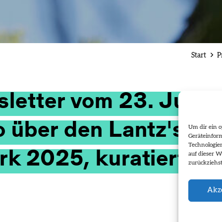
Start
P
letter vom 23. Juli 
 über den Lantz'sche
Um dir ein o
Geräteinfor
Technologie
rk 2025, kuratiert vo
auf dieser W
zurückziehs
Akze