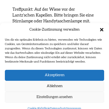
Treffpunkt: Auf der Wiese vor der
Lantz’schen Kapellen. Bitte bringen Sie eine
Stirnlampe oder Handytaschenlampe mit.
Cookie-Zustimmung verwalten
Um dir ein optimales Erlebnis zu bieten, verwenden wir Technologien wie
Cookies, um Geräteinformationen zu speichern und/oder darauf
9.30 p.m. night tour with the curators
zuzugreifen. Wenn du diesen Technologien zustimmst, können wir Daten
Friederike Fast & Lea Schleiffenbaum
wie das Surfverhalten oder eindeutige IDs auf dieser Website verarbeiten.
Wenn du deine Zustimmung nicht erteilst oder zurückziehst, können
bestimmte Merkmale und Funktionen beeinträchtigt werden.
Meeting point: On the meadow in front of
the Lantz chapel. Please bring a headlamp or
Akzeptieren
cell phone flashlight.
Ablehnen
Einstellungen ansehen
Cookie-Richtlinie
Datenschutz
Impressum