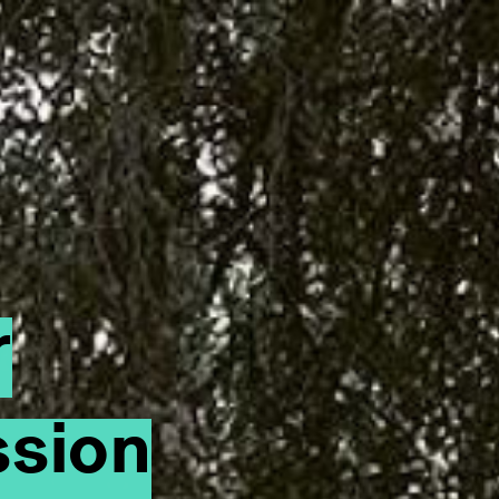
r
sion