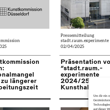
Pressemitteilung
ommission
stadt.raum.­experimente
025
02/04/2025
tkommission
Präsentation v
n:
“stadt.raum.­
onalmangel
experimente
 zu längerer
2024/25” in de
beitungszeit
Kunsthalle
Um dir ein o
Geräteinfor
Technologie
auf dieser W