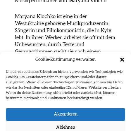
Musikperformance von Maryana Klocho
Maryana Klochko ist eine in der
Westukraine geborene Musikproduzentin,
Sängerin und Filmkomponistin, die in Kyiv
lebt. In ihren Werken arbeitet sie oft mit dem
Unbewussten, durch Texte und
Gesangsstimmen sucht sie nach einem
Gleichgewicht zwischen dem Realen und
Cookie-Zustimmung verwalten
dem Fiktiven. Sie versteht Musik als
Um dir ein optimales Erlebnis zu bieten, verwenden wir Technologien wie
Erzählung und sucht in der Komposition
Cookies, um Geräteinformationen zu speichern und/oder darauf
nach visuellen Bildern, die durch Klang zum
zuzugreifen. Wenn du diesen Technologien zustimmst, können wir Daten
Leben erweckt werden. Visuelle Künste
wie das Surfverhalten oder eindeutige IDs auf dieser Website verarbeiten.
Wenn du deine Zustimmung nicht erteilst oder zurückziehst, können
haben ihre Wahrnehmung von Musik stark
bestimmte Merkmale und Funktionen beeinträchtigt werden.
beeinflusst. Ihre Arbeit konzentriert sich auf
Experimental-, Pop-, Club-,
Akzeptieren
postapokalyptische Folk- und Ambient-
Musik.
Ablehnen