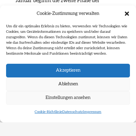
Januar beginnt die zweite Phase der
Sichtbarkeit des Projekts mit der erneuten
Cookie-Zustimmung verwalten
Ausspielung der Arbeit auf ausgewählten
Screens im gesamten Stadtraum bis zum 08.
Um dir ein optimales Erlebnis zu bieten, verwenden wir Technologien wie
Februar.
Cookies, um Geräteinformationen zu speichern und/oder darauf
zuzugreifen. Wenn du diesen Technologien zustimmst, können wir Daten
wie das Surfverhalten oder eindeutige IDs auf dieser Website verarbeiten.
Underground Bodies eröffnet Einblicke in
Wenn du deine Zustimmung nicht erteilst oder zurückziehst, können
unsichtbare Zwischenwelten. An mehreren
bestimmte Merkmale und Funktionen beeinträchtigt werden.
Orten unter der Stadt – in
Brückenschächten, Abwasserkanälen und
Akzeptieren
U-Bahn-Bereichen – sind halbabstrakte
Metallskulpturen installiert. Ihre
Ablehnen
fragmentarischen Formen entziehen sich
eindeutigen Zuschreibungen. Die
Einstellungen ansehen
Aufnahmen dieser verborgenen Räume,
gerahmt durch den zeichenhaften Eingriff
Cookie-Richtlinie
Datenschutz
Impressum
der Skulpturen, kehren als Projektionen in
den öffentlichen Raum zurück – wie eine Art
Ausstülpung des Unterirdischen.