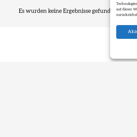
Technologie
auf dieser W
Es wurden keine Ergebnisse gefunden.
zurückziehs
Akze
uptstadt Düsseldorf
t
sstelle Kunstkommission
3
üsseldorf