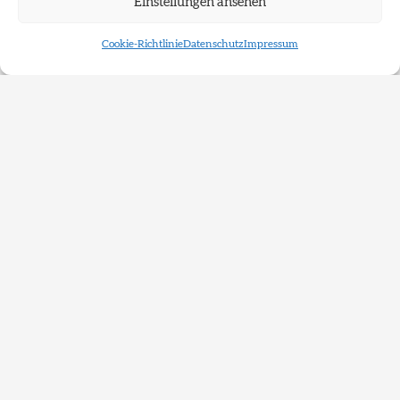
Impressum
Einstellungen ansehen
Datenschutz
Cookie-Richtlinie
Datenschutz
Impressum
FAQ
Instagram
Landeshauptstadt Düsseldorf
Kulturamt
Geschäftsstelle Kunstkommission
Zollhof 13
40221 Düsseldorf
Tel. +49-211-89-24161
Tel. +49-211-89-24162
E-Mail:
kunstkommission@duesseldorf.de
Newsletter