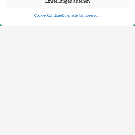
Einstellungen ansehen
Cookie-Richtlinie
Datenschutz
Impressum
Impressum
Datenschutz
FAQ
Instagram
Landeshauptstadt Düsseldorf
Kulturamt
Geschäftsstelle Kunstkommission
Zollhof 13
40221 Düsseldorf