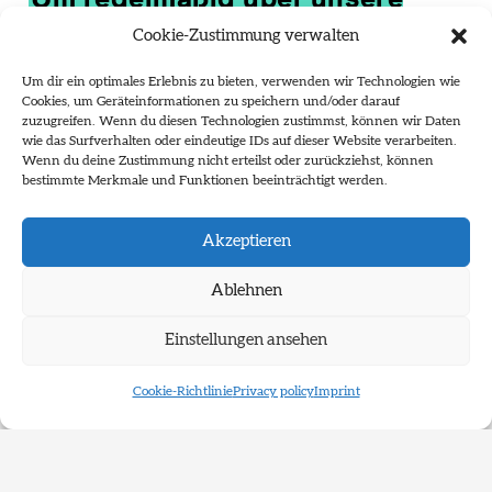
Um regelmäßig über unsere
Wettbewerbe, Projekte und
Cookie-Zustimmung verwalten
Veranstaltungen im öffentlichen
Um dir ein optimales Erlebnis zu bieten, verwenden wir Technologien wie
Cookies, um Geräteinformationen zu speichern und/oder darauf
Raum informiert zu werden,
zuzugreifen. Wenn du diesen Technologien zustimmst, können wir Daten
abonnieren Sie unseren
wie das Surfverhalten oder eindeutige IDs auf dieser Website verarbeiten.
Wenn du deine Zustimmung nicht erteilst oder zurückziehst, können
Newsletter.
bestimmte Merkmale und Funktionen beeinträchtigt werden.
Akzeptieren
Zum Newsletter anmelden
Ablehnen
*
indicates required
*
Einstellungen ansehen
Email Address
Cookie-Richtlinie
Privacy policy
Imprint
First Name